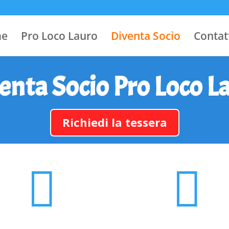
e
Pro Loco Lauro
Diventa Socio
Contat
enta Socio Pro Loco L
Richiedi la tessera

