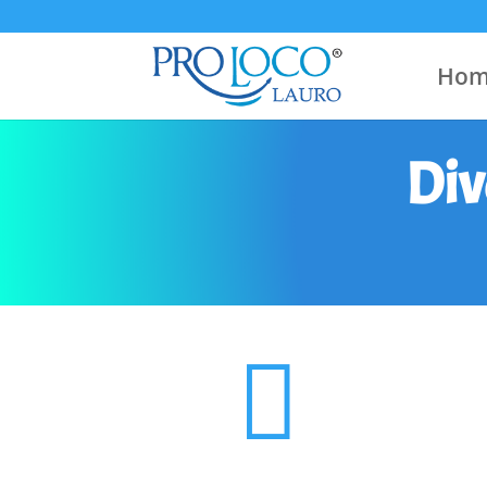
Hom
Div
