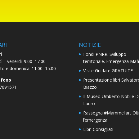
ARI
NOTIZIE
i
Fondi PNRR. Sviluppo
dì—venerdì: 9:00–17:00
territoriale. Emergenza Maf
to e domenica: 11:00–15:00
Visite Guidate GRATUITE
efono
Presentazione libri Salvator
 7691571
Biazzo
Il Museo Umberto Nobile D
Lauro
Rassegna #Mammellart Olt
l’emergenza
Libri Consigliati