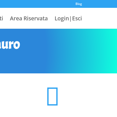
Blog
ti
Area Riservata
Login|Esci
auro
