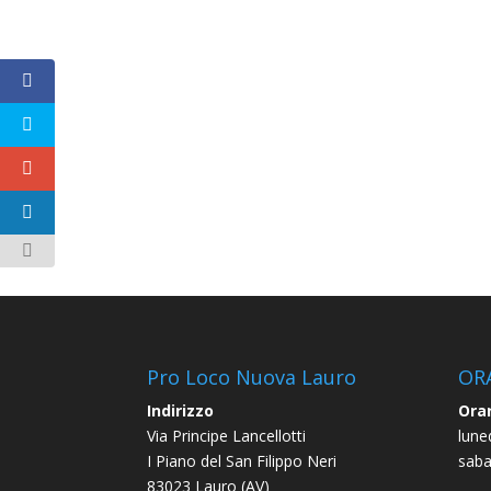
Pro Loco Nuova Lauro
OR
Indirizzo
Orar
Via Principe Lancellotti
lune
I Piano del San Filippo Neri
saba
83023 Lauro (AV)