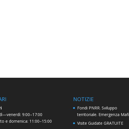
ARI
NOTIZIE
i
Fondi PNRR. Sviluppo
dì—venerdì: 9:00–17:00
territoriale. Emergenza Maf
to e domenica: 11:00–15:00
Visite Guidate GRATUITE