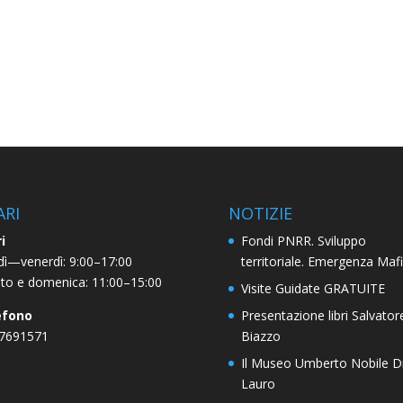
ARI
NOTIZIE
i
Fondi PNRR. Sviluppo
dì—venerdì: 9:00–17:00
territoriale. Emergenza Maf
to e domenica: 11:00–15:00
Visite Guidate GRATUITE
efono
Presentazione libri Salvator
 7691571
Biazzo
Il Museo Umberto Nobile D
Lauro