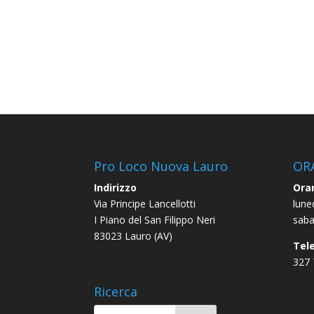
Pro Loco Nuova Lauro
OR
Indirizzo
Orar
Via Principe Lancellotti
lune
I Piano del San Filippo Neri
saba
83023 Lauro (AV)
Tel
327
Ricerca