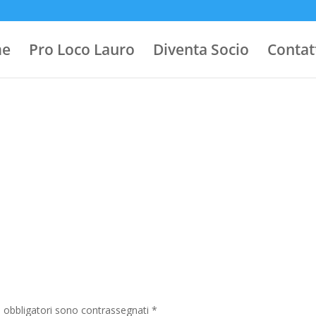
e
Pro Loco Lauro
Diventa Socio
Contat
i obbligatori sono contrassegnati
*